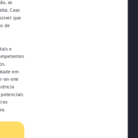
ão, as
lta. Caso
ssível que
xo de
tais e
competentes
os.
ontade em
ne-on-one
arência
 potenciais
tras
sa.