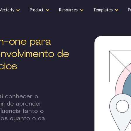
Vectorly
Product
Resources
Templates
P
n-one para
nvolvimento de
cios
ai conhecer o
lém de aprender
luencia tanto o
ios quanto o da