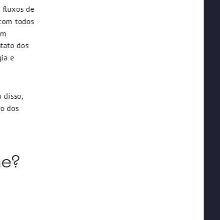
 fluxos de
 com todos
um
ntato dos
gia e
 disso,
o dos
ne?