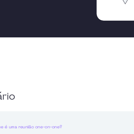
rio
e é uma reunião one-on-one?