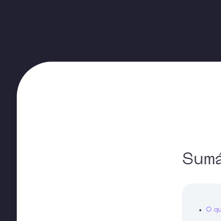
Sumá
O qu