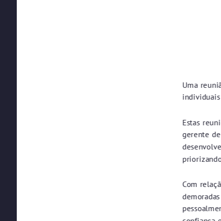
Uma reuni
individuai
Estas reun
gerente de
desenvolved
priorizand
Com relaçã
demoradas 
pessoalmen
confiança 