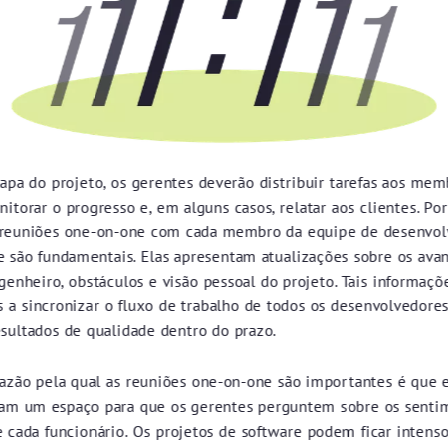
apa do projeto, os gerentes deverão distribuir tarefas aos mem
itorar o progresso e, em alguns casos, relatar aos clientes. Por
 reuniões one-on-one com cada membro da equipe de desenvo
e são fundamentais. Elas apresentam atualizações sobre os avan
genheiro, obstáculos e visão pessoal do projeto. Tais informaç
s a sincronizar o fluxo de trabalho de todos os desenvolvedore
esultados de qualidade dentro do prazo.
azão pela qual as reuniões one-on-one são importantes é que e
am um espaço para que os gerentes perguntem sobre os senti
 cada funcionário. Os projetos de software podem ficar intenso