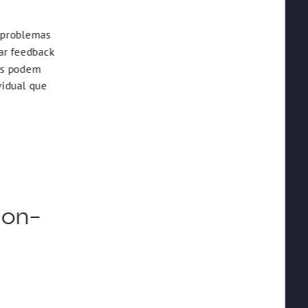
 problemas
ar feedback
es podem
vidual que
-on-