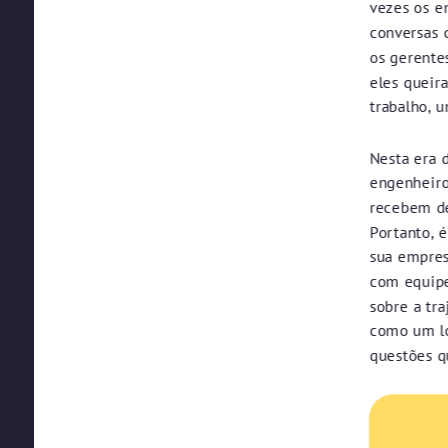
vezes os e
conversas 
os gerente
eles queir
trabalho, u
Nesta era 
engenheiro
recebem de
Portanto, 
sua empres
com equipe
sobre a tr
como um lo
questões q