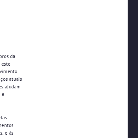
bros da
 este
lvimento
ços atuais
ões ajudam
s e
las
mentos
s, e às