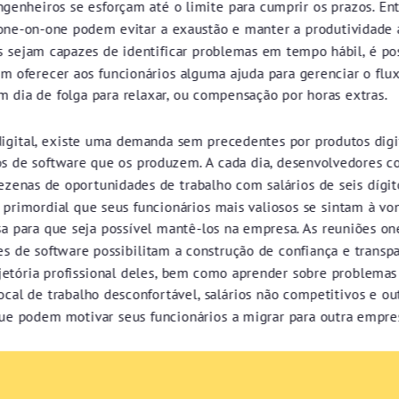
ngenheiros se esforçam até o limite para cumprir os prazos. Ent
one-on-one podem evitar a exaustão e manter a produtividade a
s sejam capazes de identificar problemas em tempo hábil, é po
am oferecer aos funcionários alguma ajuda para gerenciar o flu
m dia de folga para relaxar, ou compensação por horas extras.
digital, existe uma demanda sem precedentes por produtos digi
s de software que os produzem. A cada dia, desenvolvedores 
zenas de oportunidades de trabalho com salários de seis dígit
é primordial que seus funcionários mais valiosos se sintam à v
a para que seja possível mantê-los na empresa. As reuniões o
s de software possibilitam a construção de confiança e transp
ajetória profissional deles, bem como aprender sobre problemas
cal de trabalho desconfortável, salários não competitivos e ou
ue podem motivar seus funcionários a migrar para outra empre