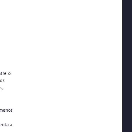
s
tre o
 os
s,
 menos
enta a