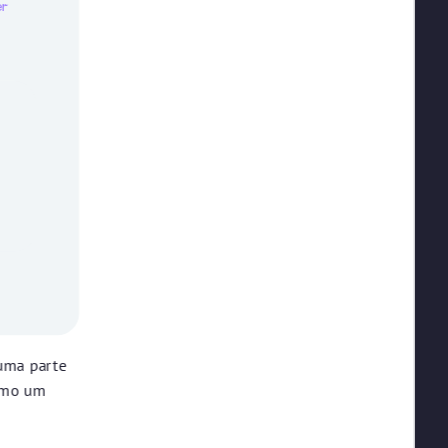
er
uma parte
como um