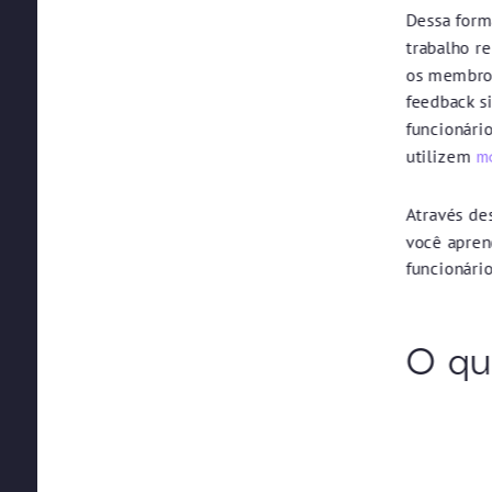
Dessa form
trabalho r
os membros
feedback s
funcionário
utilizem
m
Através de
você apren
funcionári
O qu