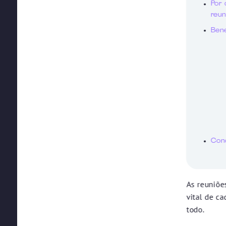
Por 
reun
Bene
Con
As reuniõe
vital de c
todo.